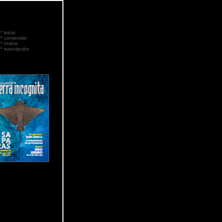
*
inicio
*
contenido
*
índice
*
suscripción