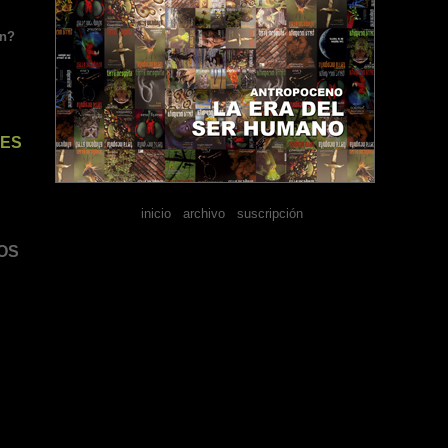
en?
RES
inicio
-
archivo
-
suscripción
OS