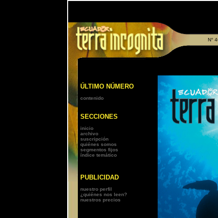
N° 4
ÚLTIMO NÚMERO
contenido
SECCIONES
inicio
archivo
suscripción
quiénes somos
segmentos fijos
índice temático
PUBLICIDAD
nuestro perfil
¿quiénes nos leen?
nuestros precios