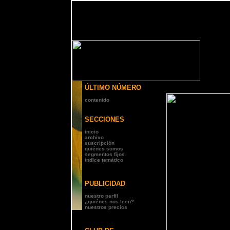
N° 4
ÚLTIMO NÚMERO
contenido
SECCIONES
inicio
archivo
suscripción
quiénes somos
segmentos fijos
índice temático
PUBLICIDAD
nuestro perfil
¿quiénes nos leen?
nuestros precios