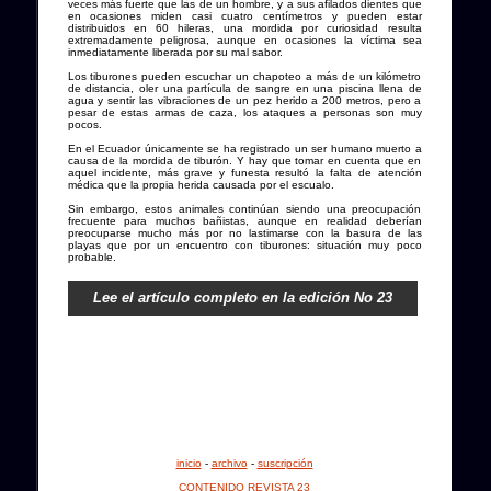
veces más fuerte que las de un hombre, y a sus afilados dientes que
en ocasiones miden casi cuatro centímetros y pueden estar
distribuidos en 60 hileras, una mordida por curiosidad resulta
extremadamente peligrosa, aunque en ocasiones la víctima sea
inmediatamente liberada por su mal sabor.
Los tiburones pueden escuchar un chapoteo a más de un kilómetro
de distancia, oler una partícula de sangre en una piscina llena de
agua y sentir las vibraciones de un pez herido a 200 metros, pero a
pesar de estas armas de caza, los ataques a personas son muy
pocos.
En el Ecuador únicamente se ha registrado un ser humano muerto a
causa de la mordida de tiburón. Y hay que tomar en cuenta que en
aquel incidente, más grave y funesta resultó la falta de atención
médica que la propia herida causada por el escualo.
Sin embargo, estos animales continúan siendo una preocupación
frecuente para muchos bañistas, aunque en realidad deberían
preocuparse mucho más por no lastimarse con la basura de las
playas que por un encuentro con tiburones: situación muy poco
probable.
Lee el artículo completo en la edición No 23
inicio
-
archivo
-
suscripción
CONTENIDO REVISTA 23