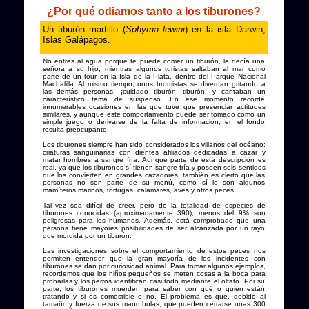
¿Por qué odiamos tanto a los tiburones?
Un tiburón martillo (
Sphyrna lewini
) en la isla Darwin,
Islas Galápagos.
No entres al agua porque te puede comer un tiburón, le decía una
señora a su hijo, mientras algunos turistas saltaban al mar como
parte de un tour en la Isla de la Plata, dentro del Parque Nacional
Machalilla. Al mismo tiempo, unos bromistas se divertían gritando a
las demás personas: ¡cuidado tiburón, tiburón! y cantaban un
característico tema de suspenso. En ese momento recordé
innumerables ocasiones en las que tuve que presenciar actitudes
similares, y aunque este comportamiento puede ser tomado como un
simple juego o derivarse de la falta de información, en el fondo
resulta preocupante.
Los tiburones siempre han sido considerados los villanos del océano:
criaturas sanguinarias con dientes afiliados dedicadas a cazar y
matar hombres a sangre fría. Aunque parte de esta descripción es
real, ya que los tiburones sí tienen sangre fría y poseen seis sentidos
que los convierten en grandes cazadores, también es cierto que las
personas no son parte de su menú, como sí lo son algunos
mamíferos marinos, tortugas, calamares, aves y otros peces.
Tal vez sea difícil de creer, pero de la totalidad de especies de
tiburones conocidas (aproximadamente 390), menos del 9% son
peligrosas para los humanos. Además, está comprobado que una
persona tiene mayores posibilidades de ser alcanzada por un rayo
que mordida por un tiburón.
Las investigaciones sobre el comportamiento de estos peces nos
permiten entender que la gran mayoría de los incidentes con
tiburones se dan por curiosidad animal. Para tomar algunos ejemplos,
recordemos que los niños pequeños se meten cosas a la boca para
probarlas y los perros identifican casi todo mediante el olfato. Por su
parte, los tiburones muerden para saber con qué o quién están
tratando y si es comestible o no. El problema es que, debido al
tamaño y fuerza de sus mandíbulas, que pueden cerrarse unas 300