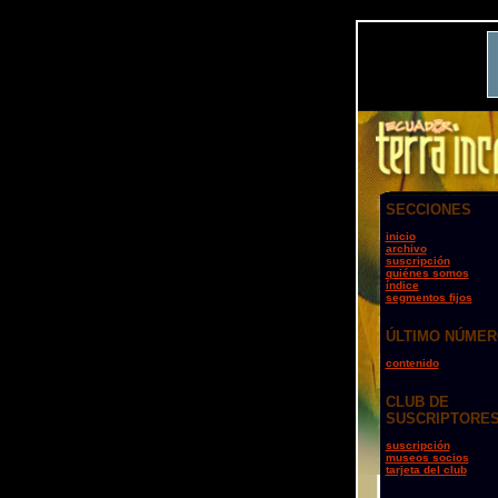
SECCIONES
inicio
archivo
suscripción
quiénes somos
índice
segmentos fijos
ÚLTIMO NÚME
contenido
CLUB DE
SUSCRIPTORE
suscripción
museos socios
tarjeta del club