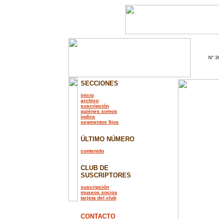
N° 3
SECCIONES
inicio
archivo
suscripción
quiénes somos
índice
segmentos fijos
ÚLTIMO NÚMERO
contenido
CLUB DE
SUSCRIPTORES
suscripción
museos socios
tarjeta del club
CONTACTO