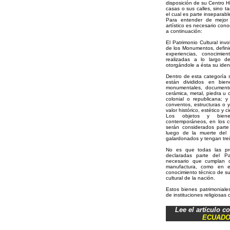
disposición de su Centro Hi
casas o sus calles, sino ta
el cual es parte inseparable
Para entender de mejor 
artístico es necesario con
a continuación:
El Patrimonio Cultural inv
de los Monumentos, defini
experiencias, conocimien
realizadas a lo largo 
otorgándole a ésta su iden
Dentro de esta categoría s
están divididos en bie
monumentales, documentos
cerámica, metal, piedra u o
colonial o republicana; y
conventos, estructuras o 
valor histórico, estético y ci
Los objetos y bienes
contemporáneos, en los cu
serán considerados parte
luego de la muerte del 
galardonados y tengan trei
No es que todas las pr
declaradas parte del Pa
necesario que cumplan c
manufactura, como en e
conocimiento técnico de su
cultural de la nación.
Estos bienes patrimonial
de instituciones religiosas
Lee el artículo c
ECUADO