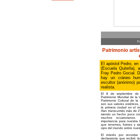
F
Patrimonio artís
El apóstol Pedro, en
(Escuela Quiteña), 
Fray Pedro Gocial. 
hay un cráneo hum
escultor (anónimo) 
realista.
El 8 de septiembre de 
Patrimonio Mundial de la
Patrimonio Cultural de l
son sus valores estéticos, 
la primera ciudad en el m
Han transcurrido más de 2
siendo un hecho poco con
muchos ecuatorianos. 
importancia para nuestra h
que tenemos, fuimos y se
ojos del mundo sobre nuest
El interés por recorda
declaratoria que recibió 