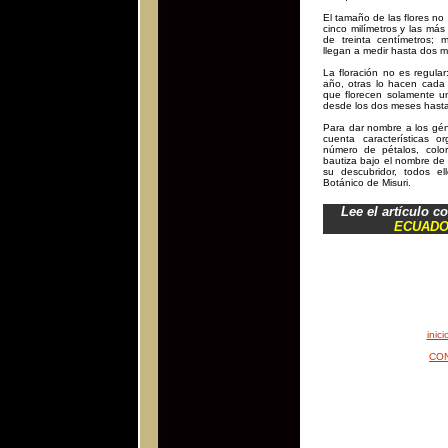
El tamaño de las flores n
cinco milímetros y las má
de treinta centímetros; m
llegan a medir hasta dos m
La floración no es regula
año, otras lo hacen cada 
que florecen solamente un
desde los dos meses hasta
Para dar nombre a los gén
cuenta características o
número de pétalos, color
bautiza bajo el nombre de
su descubridor, todos el
Botánico de Misuri.
Lee el artículo c
ECUADO
inici
CON