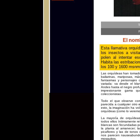
T
F
El nom
Esta llamativa orqu
los insectos a visi
polen al intentar e
Habita las estribacio
los 100 y 1600 msnm
Las orquídeas han tomado 
bailarinas, mariposas, má
fantasmas y personajes d
variada: va desde el bla
Andes hasta el negro prof
impresionante gama qu
coleccionistas.
Todo el que observe con
parecida a cualquier otro 
esto, la imaginación ha vo
orquídeas (como lo veremo
La mayoría de orquídeas 
todos ellos íntimamente re
blancas son fecundadas por
la planta al amanecer; la
picaflores y las de tono
nos parecen nauseabundo
mosquitos.