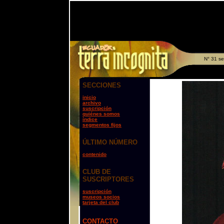
N° 31 se
SECCIONES
inicio
archivo
suscripción
quiénes somos
índice
segmentos fijos
ÚLTIMO NÚMERO
contenido
CLUB DE
SUSCRIPTORES
suscripción
museos socios
tarjeta del club
CONTACTO