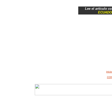
Lee el artículo c
ECUADO
inicio
CON