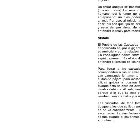
Un shuar antiguo se transfo
(que es un dios). Un venado y
humano, por lo tanto no 
antepasado; un dios pode
animal. Por eso, al relacio
descubrir con qué tipo de s
y estar siempre alerta; de 
entender lo real y para recibi
Arutam
El Pueblo de las Cascadas 
denominado así por la gigan
su territorio y por la relaci
En esas aguas habita
Arut
espíritu guerrero. Es el sitio 
entender el destino de los h
Para llegar a las cascad
corresponden a los shaman
van caminando lentamente.
ruidos de pájaro, para avisa
allí, se golpea la roca tra
cuando ésta se abre en actit
rituales debidos. Al salir,
porque si lo que se mira 
vendrán tiempos malos y la 
Las cascadas, de toda for
bosque a los que se llega po
no se va cotidianamente— 
escarpadas. La vinculación 
hecho, cuando el shuar muer
en nubes...