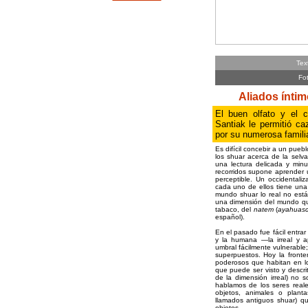
Tex
Fo
Aliados íntim
El buen olfato y el 
Santiak le permitió ca
por su numerosa famili
Es difícil concebir a un pueb
los shuar acerca de la selva
una lectura delicada y min
recorridos supone aprender 
perceptible. Un occidental
cada uno de ellos tiene una 
mundo shuar lo real no está 
una dimensión del mundo que
tabaco, del
natem
(
ayahuas
español).
En el pasado fue fácil entrar
y la humana —la irreal y a
umbral fácilmente vulnerabl
superpuestos. Hoy la front
poderosos que habitan en lo r
que puede ser visto y descri
de la dimensión irreal) no 
hablamos de los seres reale
objetos, animales o plant
llamados antiguos shuar) q
objetos.