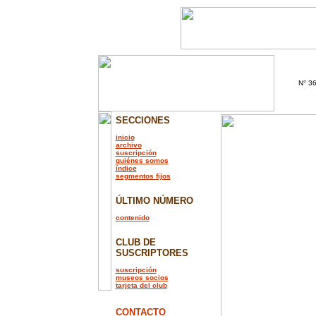
N° 36
SECCIONES
inicio
archivo
suscripción
quiénes somos
índice
segmentos fijos
ÚLTIMO NÚMERO
contenido
CLUB DE
SUSCRIPTORES
suscripción
museos socios
tarjeta del club
CONTACTO