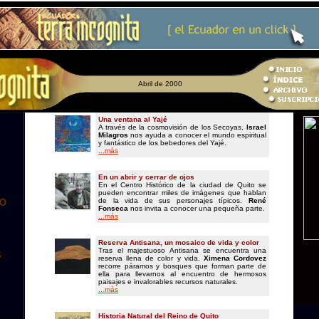
Abril de 2000
Una ventana al Yajé
A través de la cosmovisión de los Secoyas,
Israel
Milagros
nos ayuda a conocer el mundo espiritual
y fantástico de los bebedores del Yajé.
...más
En un abrir y cerrar de ojos
En el Centro Histórico de la ciudad de Quito se
pueden encontrar miles de imágenes que hablan
de la vida de sus personajes típicos.
René
RO
Fonseca
nos invita a conocer una pequeña parte.
...más
Reserva Antisana, un mosaico de vida y color
Tras el majestuoso Antisana se encuentra una
S
reserva llena de color y vida.
Ximena Cordovez
recorre páramos y bosques que forman parte de
ella para llevarnos al encuentro de hermosos
paisajes e invalorables recursos naturales.
...más
Historia Natural del Reino de Quito