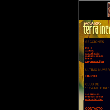
SECCIONES
inicio
archivo
suscripción
quiénes somos
índice
segmentos fijos
ÚLTIMO NÚME
contenido
CLUB DE
SUSCRIPTORE
suscripción
museos socios
tarjeta del club
CONTACTO