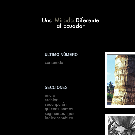
ÚLTIMO NÚMERO
contenido
SECCIONES
inicio
archivo
suscripción
quiénes somos
segmentos fijos
índice temático