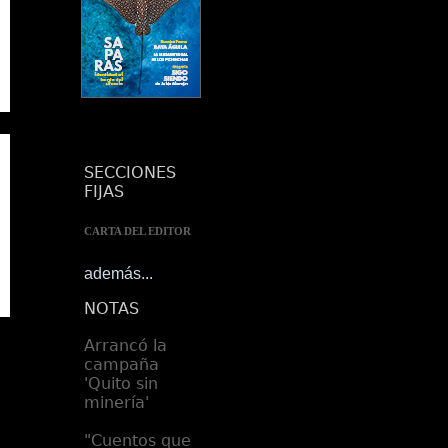
SECCIONES
FIJAS
CARTA DEL EDITOR
NOTAS
además...
NOTAS
Arrancó la
campaña
'Quito sin
minería'
"Cuentos que