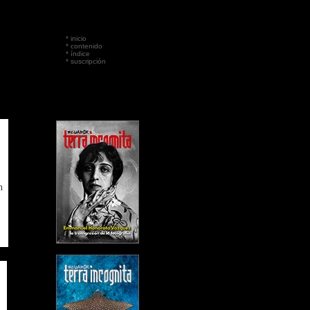
*
inicio
*
contenido
*
índice
*
suscripción
n