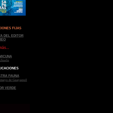
IONES FIJAS
A DEL EDITOR
REO
ás...
MICUNA
chuelo
ICACIONES
STRA FAUNA
mayo de Guayaquil
STE?
OR VERDE