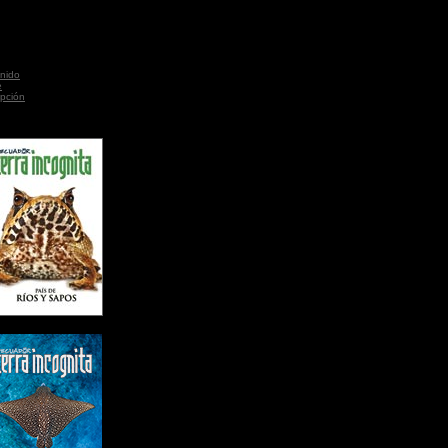
nido
e
ipción