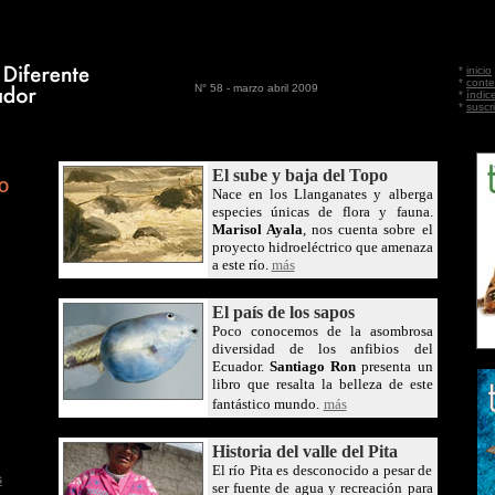
*
inicio
*
conte
N° 58 - marzo abril 2009
*
índic
*
suscr
El sube y baja del Topo
O
Nace en los Llanganates y alberga
especies únicas de flora y fauna.
Marisol Ayala
, nos cuenta sobre el
proyecto hidroeléctrico que amenaza
a este río.
más
El país de los sapos
Poco conocemos de la asombrosa
diversidad de los anfibios del
Ecuador.
Santiago Ron
presenta un
libro que resalta la belleza de este
fantástico mundo.
más
Historia del valle del Pita
El río Pita es desconocido a pesar de
s
ser fuente de agua y recreación para