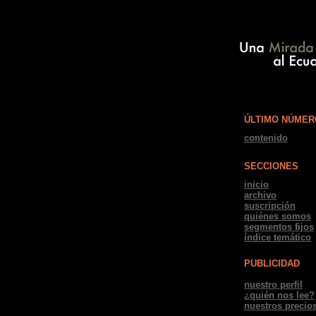
ÚLTIMO NÚMER
contenido
SECCIONES
inicio
archivo
suscripción
quiénes somos
segmentos fijos
índice temático
PUBLICIDAD
nuestro perfil
¿quién nos lee?
nuestros precio