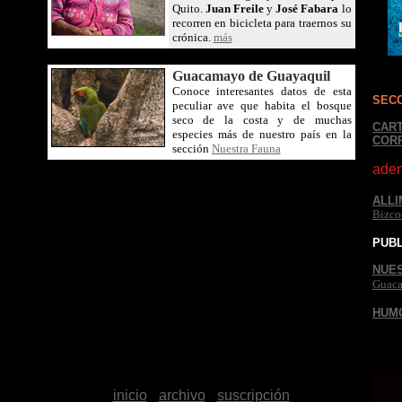
Quito.
Juan Freile
y
José Fabara
lo
recorren en bicicleta para traernos su
crónica.
más
S
Guacamayo de Guayaquil
Conoce interesantes datos de esta
SECC
peculiar ave que habita el bosque
seco de la costa y de muchas
CART
especies más de nuestro país en la
COR
sección
Nuestra Fauna
adem
ALLI
Bizco
PUBL
NUE
Guaca
ES E
HUM
inicio
-
archivo
-
suscripción